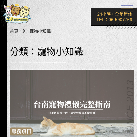
子
寵
物
24小時，全年無休
天
TEL：06-5907766
堂
首頁
寵物小知識
分類：寵物小知識
SINCE 2013