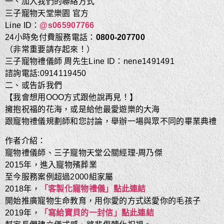
一、加入我們的聯絡方式
三子寵物天堂樂園 官方
Line ID：
@s065907766
24小時免付費服務電話：
0800-207700
（非常重要請存起來！）
三子寵物禮儀師 周先生Line ID：nene1491491
諮詢電話:0914119450
二、或告訴我們
【我會想用OOO方式跟他說再見！】
擁抱祝福的花海，或是給他最愛遊樂的大海
跟寵物禮儀規劃師和您討論，舉辦一場與眾不同的畢業典禮
作者介紹：
寵物禮儀師、三子寵物天堂公關經理-周乃傑
2015年，進入寵物殯葬業
至今服務案例超過2000組家屬
2018年，
「客製化寵物禮儀」點此連結
開始推廣寵物生命教育，用你愛的方式送愛你的毛孩子
2019年，
「寫給寶貝的一封信」點此連結