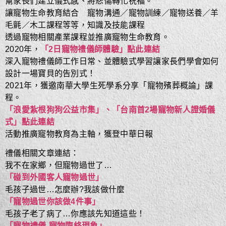
幫家長們建立儀式感、將悲傷轉化祝福。
讓寵物生命教育結合 寵物溝通／寵物訓練／寵物送養／羊
毛氈／木工課程等等，知識及技能課程
透過寵物相關產業課程並推廣寵物生命教育。
2020年，
「2日寵物禮儀師體驗」點此連結
深入寵物禮儀師工作日常、並體驗式學習讓家長們學會如何
設計一場寶貝的告別式！
2021年，獲邀南華大學生死學系分享「寵物殯葬概論」課
程。
「浪愛紮根狗狗公益市集」、「台南首2場寵物新人證婚儀
式」點此連結
活動推廣寵物教育為主軸，獲登中華日報
禮儀相關文章連結：
我不在家鄉，但寵物過世了…
「碰到外國客人寵物過世」
毛孩子過世…怎麼辦?我該做什麼
「寵物過世你該做4件事」
毛孩子老了病了…你應該先知道這些！
「寵物禮儀-寵物臨終現象」